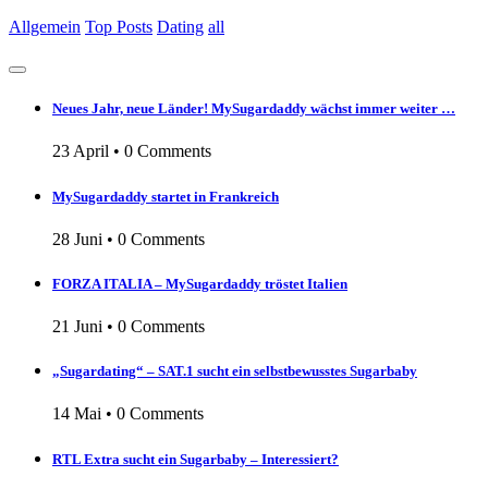
Allgemein
Top Posts
Dating
all
Neues Jahr, neue Länder! MySugardaddy wächst immer weiter …
23 April
•
0 Comments
MySugardaddy startet in Frankreich
28 Juni
•
0 Comments
FORZA ITALIA – MySugardaddy tröstet Italien
21 Juni
•
0 Comments
„Sugardating“ – SAT.1 sucht ein selbstbewusstes Sugarbaby
14 Mai
•
0 Comments
RTL Extra sucht ein Sugarbaby – Interessiert?