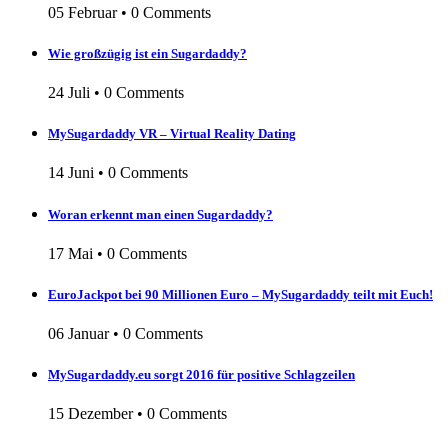
05 Februar
•
0 Comments
Wie großzügig ist ein Sugardaddy?
24 Juli
•
0 Comments
MySugardaddy VR – Virtual Reality Dating
14 Juni
•
0 Comments
Woran erkennt man einen Sugardaddy?
17 Mai
•
0 Comments
EuroJackpot bei 90 Millionen Euro – MySugardaddy teilt mit Euch!
06 Januar
•
0 Comments
MySugardaddy.eu sorgt 2016 für positive Schlagzeilen
15 Dezember
•
0 Comments