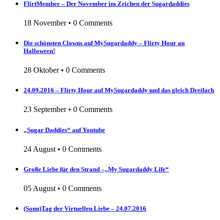
FlirtMember – Der November im Zeichen der Sugardaddies
18 November
•
0 Comments
Die schönsten Clowns auf MySugardaddy – Flirty Hour an
Halloween!
28 Oktober
•
0 Comments
24.09.2016 – Flirty Hour auf MySugardaddy und das gleich Dreifach
23 September
•
0 Comments
„Sugar Daddies“ auf Youtube
24 August
•
0 Comments
Große Liebe für den Strand –„My Sugardaddy Life“
05 August
•
0 Comments
(Sonn)Tag der Virtuellen Liebe – 24.07.2016