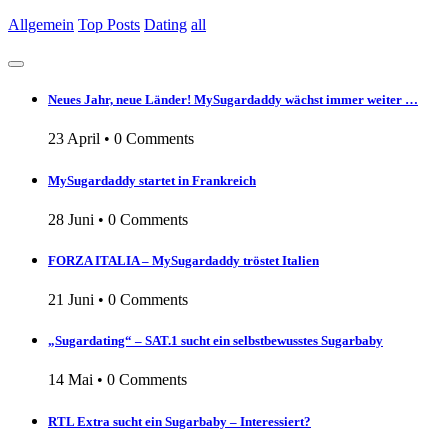
Allgemein
Top Posts
Dating
all
Neues Jahr, neue Länder! MySugardaddy wächst immer weiter …
23 April
•
0 Comments
MySugardaddy startet in Frankreich
28 Juni
•
0 Comments
FORZA ITALIA – MySugardaddy tröstet Italien
21 Juni
•
0 Comments
„Sugardating“ – SAT.1 sucht ein selbstbewusstes Sugarbaby
14 Mai
•
0 Comments
RTL Extra sucht ein Sugarbaby – Interessiert?