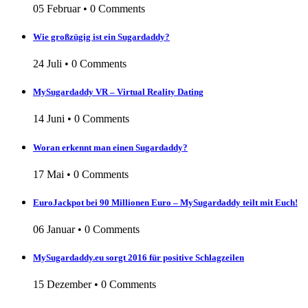
05 Februar
•
0 Comments
Wie großzügig ist ein Sugardaddy?
24 Juli
•
0 Comments
MySugardaddy VR – Virtual Reality Dating
14 Juni
•
0 Comments
Woran erkennt man einen Sugardaddy?
17 Mai
•
0 Comments
EuroJackpot bei 90 Millionen Euro – MySugardaddy teilt mit Euch!
06 Januar
•
0 Comments
MySugardaddy.eu sorgt 2016 für positive Schlagzeilen
15 Dezember
•
0 Comments