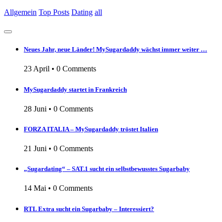
Allgemein
Top Posts
Dating
all
Neues Jahr, neue Länder! MySugardaddy wächst immer weiter …
23 April
•
0 Comments
MySugardaddy startet in Frankreich
28 Juni
•
0 Comments
FORZA ITALIA – MySugardaddy tröstet Italien
21 Juni
•
0 Comments
„Sugardating“ – SAT.1 sucht ein selbstbewusstes Sugarbaby
14 Mai
•
0 Comments
RTL Extra sucht ein Sugarbaby – Interessiert?