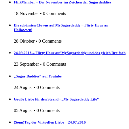
FlirtMember – Der November im Zeichen der Sugardaddies
18 November
•
0 Comments
Die schönsten Clowns auf MySugardaddy – Flirty Hour an
Halloween!
28 Oktober
•
0 Comments
24.09.2016 – Flirty Hour auf MySugardaddy und das gleich Dreifach
23 September
•
0 Comments
„Sugar Daddies“ auf Youtube
24 August
•
0 Comments
Große Liebe für den Strand –„My Sugardaddy Life“
05 August
•
0 Comments
(Sonn)Tag der Virtuellen Liebe – 24.07.2016