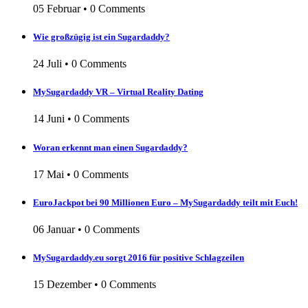
05 Februar
•
0 Comments
Wie großzügig ist ein Sugardaddy?
24 Juli
•
0 Comments
MySugardaddy VR – Virtual Reality Dating
14 Juni
•
0 Comments
Woran erkennt man einen Sugardaddy?
17 Mai
•
0 Comments
EuroJackpot bei 90 Millionen Euro – MySugardaddy teilt mit Euch!
06 Januar
•
0 Comments
MySugardaddy.eu sorgt 2016 für positive Schlagzeilen
15 Dezember
•
0 Comments