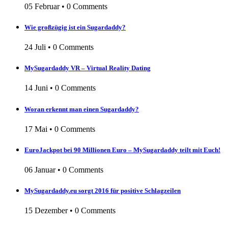
05 Februar
•
0 Comments
Wie großzügig ist ein Sugardaddy?
24 Juli
•
0 Comments
MySugardaddy VR – Virtual Reality Dating
14 Juni
•
0 Comments
Woran erkennt man einen Sugardaddy?
17 Mai
•
0 Comments
EuroJackpot bei 90 Millionen Euro – MySugardaddy teilt mit Euch!
06 Januar
•
0 Comments
MySugardaddy.eu sorgt 2016 für positive Schlagzeilen
15 Dezember
•
0 Comments