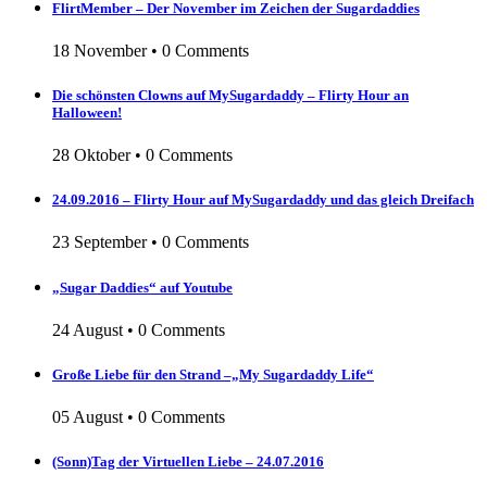
FlirtMember – Der November im Zeichen der Sugardaddies
18 November
•
0 Comments
Die schönsten Clowns auf MySugardaddy – Flirty Hour an
Halloween!
28 Oktober
•
0 Comments
24.09.2016 – Flirty Hour auf MySugardaddy und das gleich Dreifach
23 September
•
0 Comments
„Sugar Daddies“ auf Youtube
24 August
•
0 Comments
Große Liebe für den Strand –„My Sugardaddy Life“
05 August
•
0 Comments
(Sonn)Tag der Virtuellen Liebe – 24.07.2016