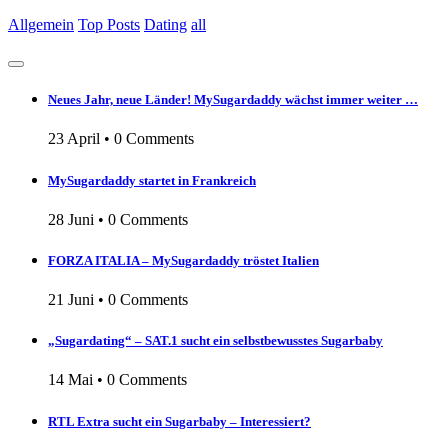
Allgemein
Top Posts
Dating
all
Neues Jahr, neue Länder! MySugardaddy wächst immer weiter …
23 April
•
0 Comments
MySugardaddy startet in Frankreich
28 Juni
•
0 Comments
FORZA ITALIA – MySugardaddy tröstet Italien
21 Juni
•
0 Comments
„Sugardating“ – SAT.1 sucht ein selbstbewusstes Sugarbaby
14 Mai
•
0 Comments
RTL Extra sucht ein Sugarbaby – Interessiert?