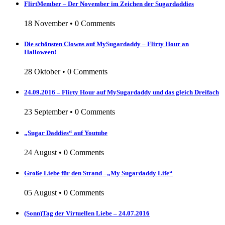
FlirtMember – Der November im Zeichen der Sugardaddies
18 November
•
0 Comments
Die schönsten Clowns auf MySugardaddy – Flirty Hour an
Halloween!
28 Oktober
•
0 Comments
24.09.2016 – Flirty Hour auf MySugardaddy und das gleich Dreifach
23 September
•
0 Comments
„Sugar Daddies“ auf Youtube
24 August
•
0 Comments
Große Liebe für den Strand –„My Sugardaddy Life“
05 August
•
0 Comments
(Sonn)Tag der Virtuellen Liebe – 24.07.2016