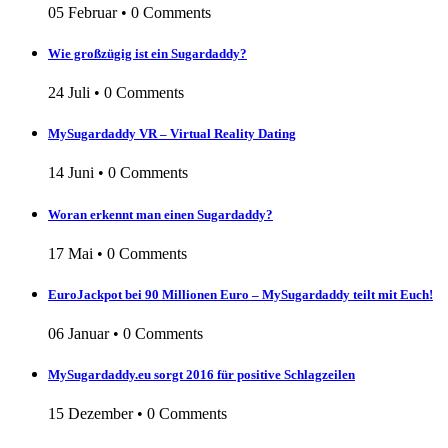
05 Februar
•
0 Comments
Wie großzügig ist ein Sugardaddy?
24 Juli
•
0 Comments
MySugardaddy VR – Virtual Reality Dating
14 Juni
•
0 Comments
Woran erkennt man einen Sugardaddy?
17 Mai
•
0 Comments
EuroJackpot bei 90 Millionen Euro – MySugardaddy teilt mit Euch!
06 Januar
•
0 Comments
MySugardaddy.eu sorgt 2016 für positive Schlagzeilen
15 Dezember
•
0 Comments