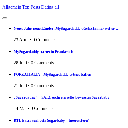
Allgemein
Top Posts
Dating
all
Neues Jahr, neue Länder! MySugardaddy wächst immer weiter …
23 April
•
0 Comments
MySugardaddy startet in Frankreich
28 Juni
•
0 Comments
FORZA ITALIA – MySugardaddy tröstet Italien
21 Juni
•
0 Comments
„Sugardating“ – SAT.1 sucht ein selbstbewusstes Sugarbaby
14 Mai
•
0 Comments
RTL Extra sucht ein Sugarbaby – Interessiert?