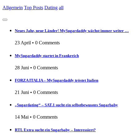
Allgemein
Top Posts
Dating
all
Neues Jahr, neue Länder! MySugardaddy wächst immer weiter …
23 April
•
0 Comments
MySugardaddy startet in Frankreich
28 Juni
•
0 Comments
FORZA ITALIA – MySugardaddy tröstet Italien
21 Juni
•
0 Comments
„Sugardating“ – SAT.1 sucht ein selbstbewusstes Sugarbaby
14 Mai
•
0 Comments
RTL Extra sucht ein Sugarbaby – Interessiert?