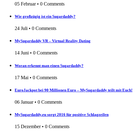
05 Februar
•
0 Comments
Wie großzügig ist ein Sugardaddy?
24 Juli
•
0 Comments
MySugardaddy VR – Virtual Reality Dating
14 Juni
•
0 Comments
Woran erkennt man einen Sugardaddy?
17 Mai
•
0 Comments
EuroJackpot bei 90 Millionen Euro – MySugardaddy teilt mit Euch!
06 Januar
•
0 Comments
MySugardaddy.eu sorgt 2016 für positive Schlagzeilen
15 Dezember
•
0 Comments