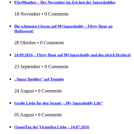
FlirtMember – Der November im Zeichen der Sugardaddies
18 November
•
0 Comments
Die schönsten Clowns auf MySugardaddy – Flirty Hour an
Halloween!
28 Oktober
•
0 Comments
24.09.2016 – Flirty Hour auf MySugardaddy und das gleich Dreifach
23 September
•
0 Comments
„Sugar Daddies“ auf Youtube
24 August
•
0 Comments
Große Liebe für den Strand –„My Sugardaddy Life“
05 August
•
0 Comments
(Sonn)Tag der Virtuellen Liebe – 24.07.2016