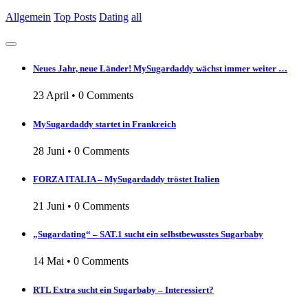
Allgemein
Top Posts
Dating
all
Neues Jahr, neue Länder! MySugardaddy wächst immer weiter …
23 April
•
0 Comments
MySugardaddy startet in Frankreich
28 Juni
•
0 Comments
FORZA ITALIA – MySugardaddy tröstet Italien
21 Juni
•
0 Comments
„Sugardating“ – SAT.1 sucht ein selbstbewusstes Sugarbaby
14 Mai
•
0 Comments
RTL Extra sucht ein Sugarbaby – Interessiert?