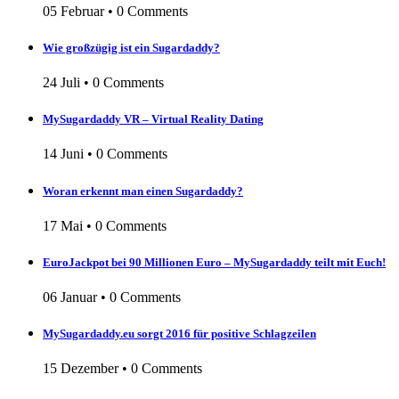
05 Februar
•
0 Comments
Wie großzügig ist ein Sugardaddy?
24 Juli
•
0 Comments
MySugardaddy VR – Virtual Reality Dating
14 Juni
•
0 Comments
Woran erkennt man einen Sugardaddy?
17 Mai
•
0 Comments
EuroJackpot bei 90 Millionen Euro – MySugardaddy teilt mit Euch!
06 Januar
•
0 Comments
MySugardaddy.eu sorgt 2016 für positive Schlagzeilen
15 Dezember
•
0 Comments