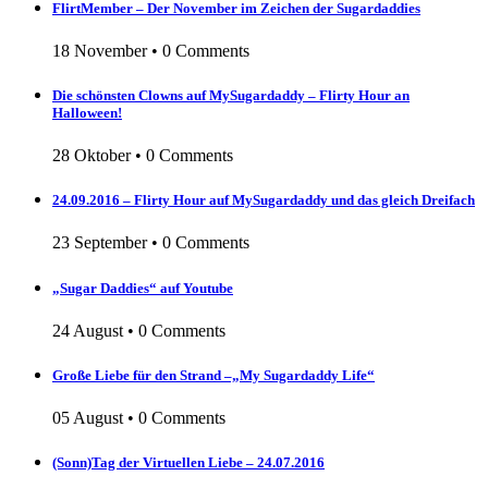
FlirtMember – Der November im Zeichen der Sugardaddies
18 November
•
0 Comments
Die schönsten Clowns auf MySugardaddy – Flirty Hour an
Halloween!
28 Oktober
•
0 Comments
24.09.2016 – Flirty Hour auf MySugardaddy und das gleich Dreifach
23 September
•
0 Comments
„Sugar Daddies“ auf Youtube
24 August
•
0 Comments
Große Liebe für den Strand –„My Sugardaddy Life“
05 August
•
0 Comments
(Sonn)Tag der Virtuellen Liebe – 24.07.2016