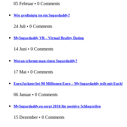
05 Februar
•
0 Comments
Wie großzügig ist ein Sugardaddy?
24 Juli
•
0 Comments
MySugardaddy VR – Virtual Reality Dating
14 Juni
•
0 Comments
Woran erkennt man einen Sugardaddy?
17 Mai
•
0 Comments
EuroJackpot bei 90 Millionen Euro – MySugardaddy teilt mit Euch!
06 Januar
•
0 Comments
MySugardaddy.eu sorgt 2016 für positive Schlagzeilen
15 Dezember
•
0 Comments