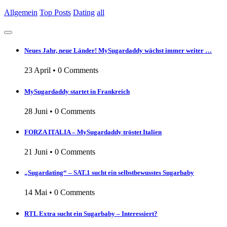
Allgemein
Top Posts
Dating
all
Neues Jahr, neue Länder! MySugardaddy wächst immer weiter …
23 April
•
0 Comments
MySugardaddy startet in Frankreich
28 Juni
•
0 Comments
FORZA ITALIA – MySugardaddy tröstet Italien
21 Juni
•
0 Comments
„Sugardating“ – SAT.1 sucht ein selbstbewusstes Sugarbaby
14 Mai
•
0 Comments
RTL Extra sucht ein Sugarbaby – Interessiert?