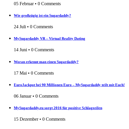
05 Februar
•
0 Comments
Wie großzügig ist ein Sugardaddy?
24 Juli
•
0 Comments
MySugardaddy VR – Virtual Reality Dating
14 Juni
•
0 Comments
Woran erkennt man einen Sugardaddy?
17 Mai
•
0 Comments
EuroJackpot bei 90 Millionen Euro – MySugardaddy teilt mit Euch!
06 Januar
•
0 Comments
MySugardaddy.eu sorgt 2016 für positive Schlagzeilen
15 Dezember
•
0 Comments