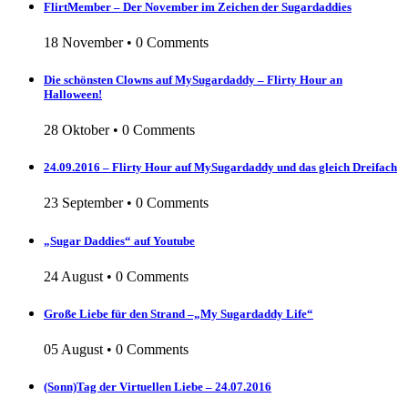
FlirtMember – Der November im Zeichen der Sugardaddies
18 November
•
0 Comments
Die schönsten Clowns auf MySugardaddy – Flirty Hour an
Halloween!
28 Oktober
•
0 Comments
24.09.2016 – Flirty Hour auf MySugardaddy und das gleich Dreifach
23 September
•
0 Comments
„Sugar Daddies“ auf Youtube
24 August
•
0 Comments
Große Liebe für den Strand –„My Sugardaddy Life“
05 August
•
0 Comments
(Sonn)Tag der Virtuellen Liebe – 24.07.2016