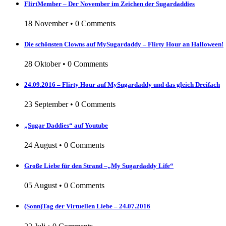
FlirtMember – Der November im Zeichen der Sugardaddies
18 November
•
0 Comments
Die schönsten Clowns auf MySugardaddy – Flirty Hour an Halloween!
28 Oktober
•
0 Comments
24.09.2016 – Flirty Hour auf MySugardaddy und das gleich Dreifach
23 September
•
0 Comments
„Sugar Daddies“ auf Youtube
24 August
•
0 Comments
Große Liebe für den Strand –„My Sugardaddy Life“
05 August
•
0 Comments
(Sonn)Tag der Virtuellen Liebe – 24.07.2016