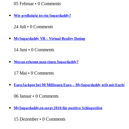
05 Februar
•
0 Comments
Wie großzügig ist ein Sugardaddy?
24 Juli
•
0 Comments
MySugardaddy VR – Virtual Reality Dating
14 Juni
•
0 Comments
Woran erkennt man einen Sugardaddy?
17 Mai
•
0 Comments
EuroJackpot bei 90 Millionen Euro – MySugardaddy teilt mit Euch!
06 Januar
•
0 Comments
MySugardaddy.eu sorgt 2016 für positive Schlagzeilen
15 Dezember
•
0 Comments