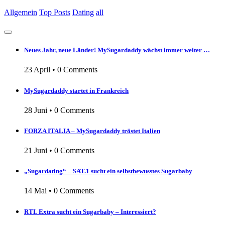
Allgemein
Top Posts
Dating
all
Neues Jahr, neue Länder! MySugardaddy wächst immer weiter …
23 April
•
0 Comments
MySugardaddy startet in Frankreich
28 Juni
•
0 Comments
FORZA ITALIA – MySugardaddy tröstet Italien
21 Juni
•
0 Comments
„Sugardating“ – SAT.1 sucht ein selbstbewusstes Sugarbaby
14 Mai
•
0 Comments
RTL Extra sucht ein Sugarbaby – Interessiert?