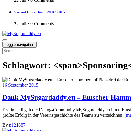
22 Juli
•
0 Comments
Virtual Love Day – 24.07.2015
22 Juli
•
0 Comments
Toggle navigation
Schlagwort: <span>Sponsoring
16
September 2015
Dank MySugardaddy.eu – Emscher Hammer 
Erst im Juli gab die Dating-Community MySugardaddy.eu ihren Eins
größte Erfolg in der Vereinsgeschichte des Teams zu verzeichnen.
(m
By
p121687