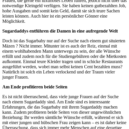
Frauen, die gerne ein luxuriöses Leben führen, jedoch nicht über das
notwendige Kleingeld verfügen. Sie haben keinen gutbezahlten Job,
hohe Ausgaben und somit kein Geld, damit sie sich teure Sachen
leisten können. Auch hier ist ein persönlicher Gönner eine
Möglichkeit.
Sugardaddys entführen die Damen in eine aufregende Welt
Doch ist das Sugarbaby nur auf der Suche nach einem gut situierten
Mäzen ? Nicht immer. Mitunter ist es auch der Reiz, einmal mit
einem wohlhabenden Mann unterwegs zu sein, der alle Wünsche
erfüllt und zudem noch für die Studiengebühren oder die Mietkosten
aufkommt. Einmal teure Kleider tragen und in schicke Restaurants
ausgeführt werden, wobei man selbst keinen Cent bezahlen muss?
Natürlich ist solch ein Leben verlockend und der Traum vieler
junger Frauen.
Am Ende profitieren beide Seiten
Es ist nicht überraschend, dass viele junge Frauen auf der Suche
nach einem Sugardaddy sind. Am Ende sind es interessante
Erfahrungen, die das Sugarbaby mit ihrem Sugardaddy machen
kann. Zudem profitieren beide Seiten von dieser ungewöhnlichen
Beziehung: Ihr werden sämtliche Wünsche erfüllt, während er sich
mit einer jungen und hübschen Frau zeigen kann – es ist daher keine
Überraschung, dass sich immer mehr Menschen auf eine derartige