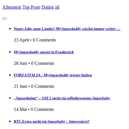
Allgemein
Top Posts
Dating
all
Neues Jahr, neue Länder! MySugardaddy wächst immer weiter …
23 April
•
0 Comments
MySugardaddy startet in Frankreich
28 Juni
•
0 Comments
FORZA ITALIA – MySugardaddy tröstet Italien
21 Juni
•
0 Comments
„Sugardating“ – SAT.1 sucht ein selbstbewusstes Sugarbaby
14 Mai
•
0 Comments
RTL Extra sucht ein Sugarbaby – Interessiert?