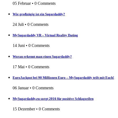
05 Februar
•
0 Comments
Wie großzügig ist ein Sugardaddy?
24 Juli
•
0 Comments
MySugardaddy VR – Virtual Reality Dating
14 Juni
•
0 Comments
Woran erkennt man einen Sugardaddy?
17 Mai
•
0 Comments
EuroJackpot bei 90 Millionen Euro – MySugardaddy teilt mit Euch!
06 Januar
•
0 Comments
MySugardaddy.eu sorgt 2016 für positive Schlagzeilen
15 Dezember
•
0 Comments