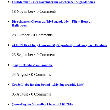
FlirtMember – Der November im Zeichen der Sugardaddies
18 November
•
0 Comments
Die schönsten Clowns auf MySugardaddy – Flirty Hour an
Halloween!
28 Oktober
•
0 Comments
24.09.2016 – Flirty Hour auf MySugardaddy und das gleich Dreifach
23 September
•
0 Comments
„Sugar Daddies“ auf Youtube
24 August
•
0 Comments
Große Liebe für den Strand –„My Sugardaddy Life“
05 August
•
0 Comments
(Sonn)Tag der Virtuellen Liebe – 24.07.2016