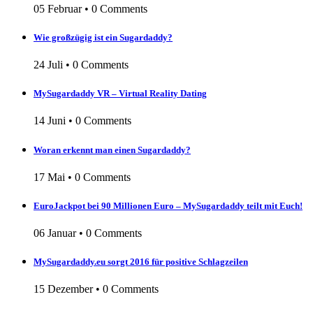
05 Februar
•
0 Comments
Wie großzügig ist ein Sugardaddy?
24 Juli
•
0 Comments
MySugardaddy VR – Virtual Reality Dating
14 Juni
•
0 Comments
Woran erkennt man einen Sugardaddy?
17 Mai
•
0 Comments
EuroJackpot bei 90 Millionen Euro – MySugardaddy teilt mit Euch!
06 Januar
•
0 Comments
MySugardaddy.eu sorgt 2016 für positive Schlagzeilen
15 Dezember
•
0 Comments