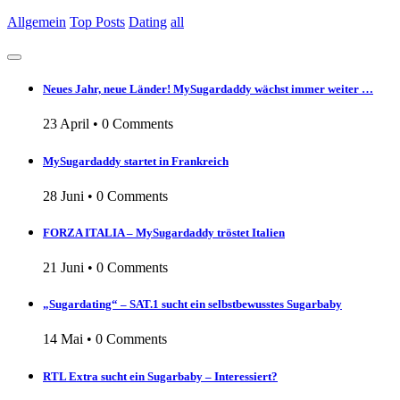
Allgemein
Top Posts
Dating
all
Neues Jahr, neue Länder! MySugardaddy wächst immer weiter …
23 April
•
0 Comments
MySugardaddy startet in Frankreich
28 Juni
•
0 Comments
FORZA ITALIA – MySugardaddy tröstet Italien
21 Juni
•
0 Comments
„Sugardating“ – SAT.1 sucht ein selbstbewusstes Sugarbaby
14 Mai
•
0 Comments
RTL Extra sucht ein Sugarbaby – Interessiert?