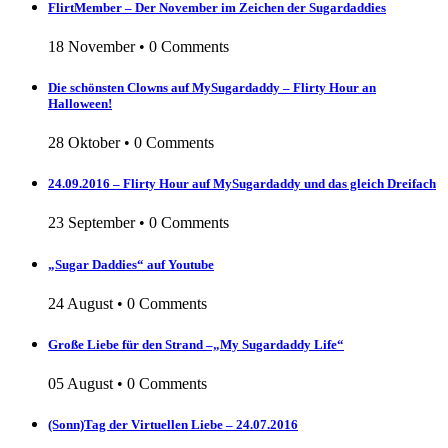
FlirtMember – Der November im Zeichen der Sugardaddies
18 November
•
0 Comments
Die schönsten Clowns auf MySugardaddy – Flirty Hour an
Halloween!
28 Oktober
•
0 Comments
24.09.2016 – Flirty Hour auf MySugardaddy und das gleich Dreifach
23 September
•
0 Comments
„Sugar Daddies“ auf Youtube
24 August
•
0 Comments
Große Liebe für den Strand –„My Sugardaddy Life“
05 August
•
0 Comments
(Sonn)Tag der Virtuellen Liebe – 24.07.2016